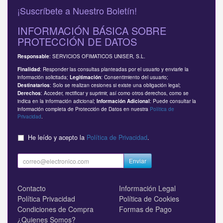
¡Suscríbete a Nuestro Boletín!
INFORMACIÓN BÁSICA SOBRE
PROTECCIÓN DE DATOS
: SERVICIOS OFIMATICOS UNISER, S.L.
Responsable
: Responder las consultas planteadas por el usuario y enviarle la
Finalidad
información solicitada;
: Consentimiento del usuario;
Legitimación
: Solo se realizan cesiones si existe una obligación legal;
Destinatarios
: Acceder, rectificar y suprimir, así como otros derechos, como se
Derechos
indica en la información adicional;
: Puede consultar la
Información Adicional
información completa de Protección de Datos en nuestra
Política de
Privacidad
.
He leído y acepto la
Política de Privacidad
.
Enviar
Contacto
Información Legal
Política Privacidad
Política de Cookies
Condiciones de Compra
Formas de Pago
¿Quienes Somos?