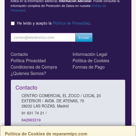
indica en la información adicional;
: Puede consultar la
Información Adicional
información completa de Protección de Datos en nuestra
Política de
Privacidad
.
He leído y acepto la
Política de Privacidad
.
Enviar
Contacto
Información Legal
Política Privacidad
Política de Cookies
Condiciones de Compra
Formas de Pago
¿Quienes Somos?
Contacto
CENTRO COMERCIAL EL ZOCO / LOCAL 23
EXTERIOR / AVDA. DE ATENAS, 75
28232
LAS ROZAS
,
Madrid
91 631 74 21 /
642663319
comercial@repararmipc.com
Política de Cookies de repararmipc.com