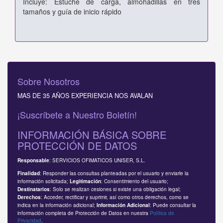
Incluye: Estuche de carga, almohadillas en tres
tamaños y guía de inicio rápido
Sobre Nosotros
MAS DE 35 AÑOS EXPERIENCIA NOS AVALAN
¡Suscríbete a Nuestro Boletín!
INFORMACIÓN BÁSICA SOBRE
PROTECCIÓN DE DATOS
: SERVICIOS OFIMATICOS UNISER, S.L.
Responsable
: Responder las consultas planteadas por el usuario y enviarle la
Finalidad
información solicitada;
: Consentimiento del usuario;
Legitimación
: Solo se realizan cesiones si existe una obligación legal;
Destinatarios
: Acceder, rectificar y suprimir, así como otros derechos, como se
Derechos
indica en la información adicional;
: Puede consultar la
Información Adicional
información completa de Protección de Datos en nuestra
Política de
Privacidad
.