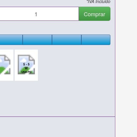
*IVA Incluido
Comprar
5 - 5
W
USB PD