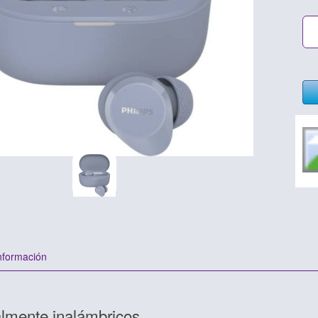
nformación
almente inalámbricos