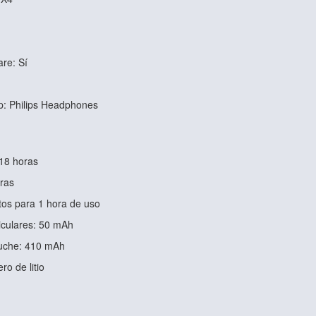
are: Sí
p: Philips Headphones
18 horas
ras
tos para 1 hora de uso
iculares: 50 mAh
tuche: 410 mAh
ro de litio