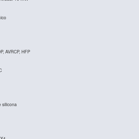
mico
2DP, AVRCP, HFP
C
 silicona
PX4