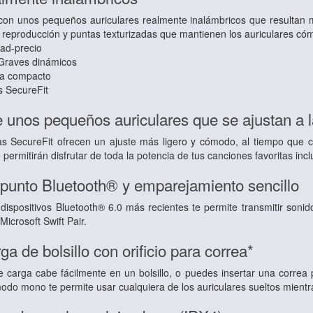
 con unos pequeños auriculares realmente inalámbricos que resultan m
reproducción y puntas texturizadas que mantienen los auriculares cómod
ad-precio
 Graves dinámicos
ga compacto
 SecureFit
 unos pequeños auriculares que se ajustan a l
as SecureFit ofrecen un ajuste más ligero y cómodo, al tiempo que 
ermitirán disfrutar de toda la potencia de tus canciones favoritas inc
punto Bluetooth® y emparejamiento sencillo
dispositivos Bluetooth® 6.0 más recientes te permite transmitir sonido
icrosoft Swift Pair.
a de bolsillo con orificio para correa*
carga cabe fácilmente en un bolsillo, o puedes insertar una correa po
odo mono te permite usar cualquiera de los auriculares sueltos mientra