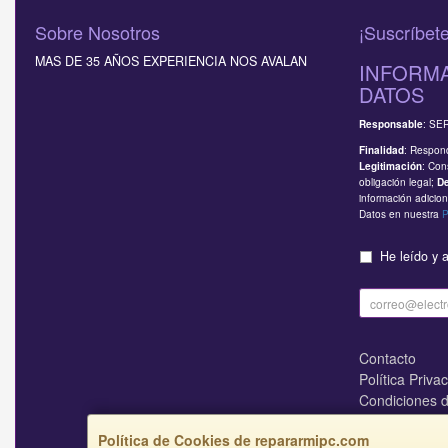
Sobre Nosotros
¡Suscríbete
MAS DE 35 AÑOS EXPERIENCIA NOS AVALAN
INFORMA
DATOS
: SE
Responsable
: Respond
Finalidad
: Con
Legitimación
obligación legal;
D
información adicion
Datos en nuestra
P
He leído y 
Contacto
Política Priva
Condiciones 
¿Quienes So
Política de Cookies de repararmipc.com