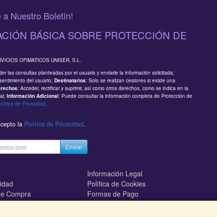
 a Nuestro Boletín!
CIÓN BÁSICA SOBRE PROTECCIÓN DE
RVICIOS OFIMATICOS UNISER, S.L.
er las consultas planteadas por el usuario y enviarle la información solicitada;
sentimiento del usuario;
: Solo se realizan cesiones si existe una
Destinatarios
: Acceder, rectificar y suprimir, así como otros derechos, como se indica en la
erechos
al;
: Puede consultar la información completa de Protección de
Información Adicional
olítica de Privacidad
.
acepto la
Política de Privacidad
.
Enviar
Información Legal
cidad
Política de Cookies
de Compra
Formas de Pago
mos?