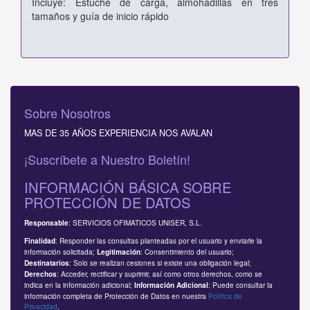
Incluye: Estuche de carga, almohadillas en tres
tamaños y guía de inicio rápido
Sobre Nosotros
MAS DE 35 AÑOS EXPERIENCIA NOS AVALAN
¡Suscríbete a Nuestro Boletín!
INFORMACIÓN BÁSICA SOBRE
PROTECCIÓN DE DATOS
: SERVICIOS OFIMATICOS UNISER, S.L.
Responsable
: Responder las consultas planteadas por el usuario y enviarle la
Finalidad
información solicitada;
: Consentimiento del usuario;
Legitimación
: Solo se realizan cesiones si existe una obligación legal;
Destinatarios
: Acceder, rectificar y suprimir, así como otros derechos, como se
Derechos
indica en la información adicional;
: Puede consultar la
Información Adicional
información completa de Protección de Datos en nuestra
Política de
Privacidad
.