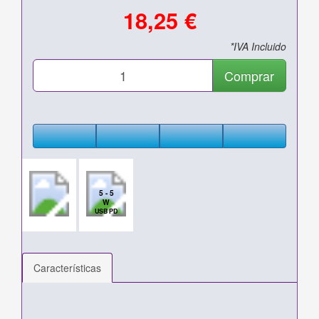
18,25 €
*IVA Incluido
Comprar
5 - 5
W
USB PD
Características