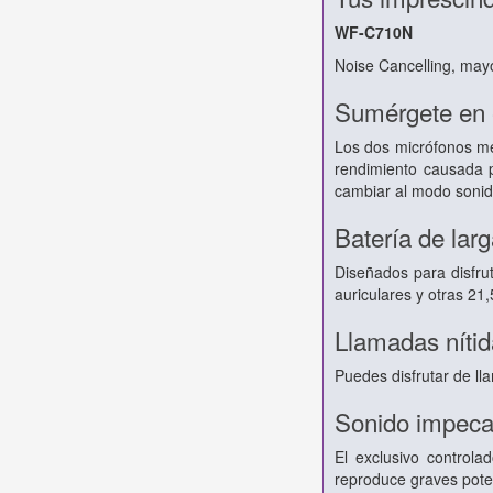
WF-C710N
Noise Cancelling, mayo
Sumérgete en e
Los dos micrófonos me
rendimiento causada p
cambiar al modo sonid
Batería de lar
Diseñados para disfru
auriculares y otras 2
Llamadas níti
Puedes disfrutar de lla
Sonido impecab
El exclusivo control
reproduce graves poten