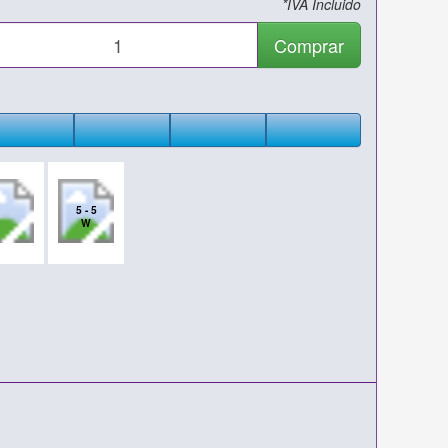
*IVA Incluido
Comprar
5 - 5
W