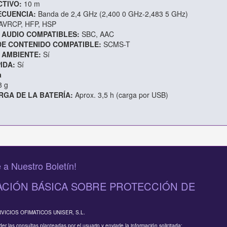
TIVO:
10 m
ECUENCIA:
Banda de 2,4 GHz (2,400 0 GHz-2,483 5 GHz)
AVRCP, HFP, HSP
 AUDIO COMPATIBLES:
SBC, AAC
DE CONTENIDO COMPATIBLE:
SCMS-T
 AMBIENTE:
Sí
IDA:
Sí
a
8 g
RGA DE LA BATERÍA:
Aprox. 3,5 h (carga por USB)
 a Nuestro Boletín!
CIÓN BÁSICA SOBRE PROTECCIÓN DE
RVICIOS OFIMATICOS UNISER, S.L.
er las consultas planteadas por el usuario y enviarle la información solicitada;