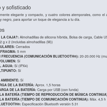
 y sofisticado
mente elegante y compacto, y cuatro colores atemporales, como el azul
 y negro, para aportar un toque de elegancia a tu día.
es
 LA CAJA?:
Almohadillas de silicona híbrida,
Bolsa de carga,
Cable U
2 g x 2 (incluidas almohadillas (M))
CULARES:
Cerrados
AFRAGMA:
5 mm
 FRECUENCIA (COMUNICACIÓN BLUETOOTH®):
20-20.000 Hz (mu
VOLUMEN:
Sí
L AGUA:
Sí (IPX4)
LTIPUNTO:
Sí
 AMBIENTE:
Sí
RGA DE LA BATERÍA:
Aprox. 1,5 horas
RGA DE LA BATERÍA:
Carga por USB (con funda)
LA BATERÍA (TIEMPO DE REPRODUCCIÓN DE MÚSICA CONTINUA)
LA BATERÍA (TIEMPO DE COMUNICACIÓN CONTINUA):
Máx. 4,5 h 
BLUETOOTH®:
Especificación Bluetooth versión 5.31