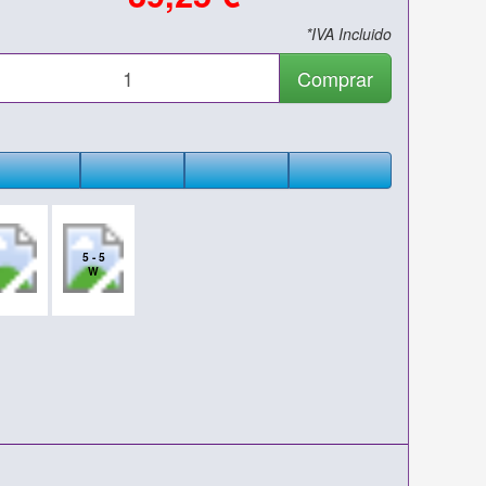
*IVA Incluido
Comprar
5 - 5
W