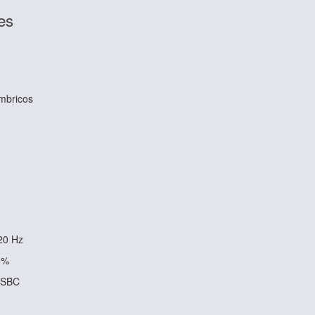
es
ámbricos
g
20 Hz
5%
 SBC