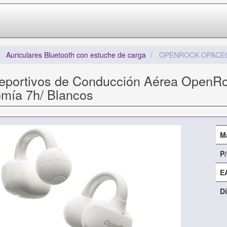
Auriculares Bluetooth con estuche de carga
OPENROCK OPACE
Deportivos de Conducción Aérea Open
omía 7h/ Blancos
M
P/
E
Di