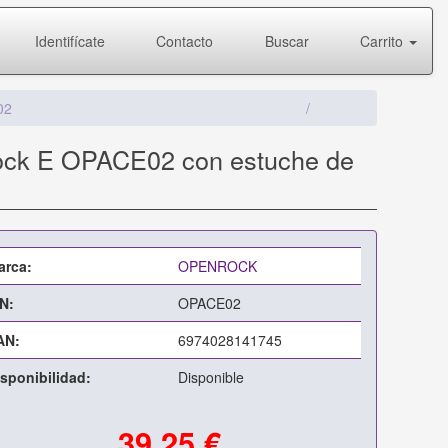
Identifícate
Contacto
Buscar
Carrito
02
Rock E OPACE02 con estuche de
arca:
OPENROCK
N:
OPACE02
AN:
6974028141745
sponibilidad:
Disponible
39,25 €