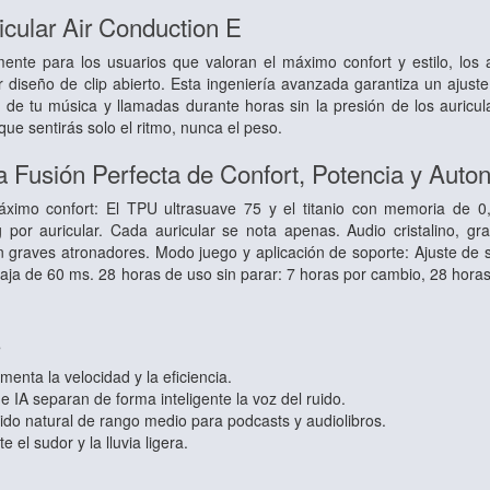
cular Air Conduction E
ente para los usuarios que valoran el máximo confort y estilo, los 
 diseño de clip abierto. Esta ingeniería avanzada garantiza un ajuste
r de tu música y llamadas durante horas sin la presión de los auricu
 que sentirás solo el ritmo, nunca el peso.
 Fusión Perfecta de Confort, Potencia y Auto
áximo confort: El TPU ultrasuave 75 y el titanio con memoria de 0
 por auricular. Cada auricular se nota apenas. Audio cristalino, gr
on graves atronadores. Modo juego y aplicación de soporte: Ajuste de
baja de 60 ms. 28 horas de uso sin parar: 7 horas por cambio, 28 hora
s
menta la velocidad y la eficiencia.
e IA separan de forma inteligente la voz del ruido.
ido natural de rango medio para podcasts y audiolibros.
e el sudor y la lluvia ligera.