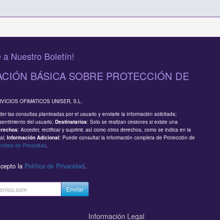
 a Nuestro Boletín!
CIÓN BÁSICA SOBRE PROTECCIÓN DE
RVICIOS OFIMATICOS UNISER, S.L.
er las consultas planteadas por el usuario y enviarle la información solicitada;
sentimiento del usuario;
: Solo se realizan cesiones si existe una
Destinatarios
: Acceder, rectificar y suprimir, así como otros derechos, como se indica en la
erechos
al;
: Puede consultar la información completa de Protección de
Información Adicional
olítica de Privacidad
.
acepto la
Política de Privacidad
.
Enviar
Información Legal