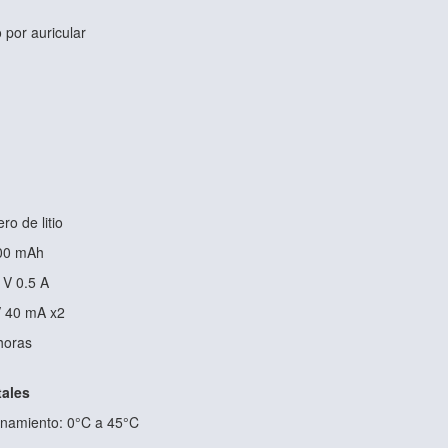
 por auricular
ro de litio
400 mAh
 V 0.5 A
V 40 mA x2
horas
ales
onamiento: 0°C a 45°C