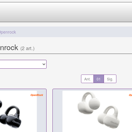
penrock
enrock
(2 art.)
Ant.
01
Sig.