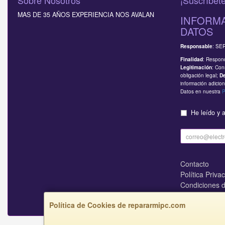
Sobre Nosotros
¡Suscríbete
MAS DE 35 AÑOS EXPERIENCIA NOS AVALAN
INFORMA
DATOS
: SE
Responsable
: Respond
Finalidad
: Con
Legitimación
obligación legal;
D
información adicion
Datos en nuestra
P
He leído y 
Contacto
Política Priva
Condiciones 
¿Quienes So
Política de Cookies de repararmipc.com