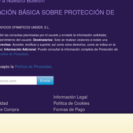
 a Nuestro Boletín!
CIÓN BÁSICA SOBRE PROTECCIÓN DE
RVICIOS OFIMATICOS UNISER, S.L.
er las consultas planteadas por el usuario y enviarle la información solicitada;
sentimiento del usuario;
: Solo se realizan cesiones si existe una
Destinatarios
: Acceder, rectificar y suprimir, así como otros derechos, como se indica en la
erechos
al;
: Puede consultar la información completa de Protección de
Información Adicional
olítica de Privacidad
.
acepto la
Política de Privacidad
.
Enviar
Información Legal
cidad
Política de Cookies
de Compra
Formas de Pago
mos?