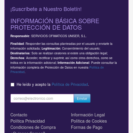
¡Suscríbete a Nuestro Boletín!
INFORMACIÓN BÁSICA SOBRE
PROTECCIÓN DE DATOS
: SERVICIOS OFIMATICOS UNISER, S.L.
Responsable
: Responder las consultas planteadas por el usuario y enviarle la
Finalidad
información solicitada;
: Consentimiento del usuario;
Legitimación
: Solo se realizan cesiones si existe una obligación legal;
Destinatarios
: Acceder, rectificar y suprimir, así como otros derechos, como se
Derechos
indica en la información adicional;
: Puede consultar la
Información Adicional
información completa de Protección de Datos en nuestra
Política de
Privacidad
.
He leído y acepto la
Política de Privacidad
.
Enviar
Contacto
Información Legal
Política Privacidad
Política de Cookies
Condiciones de Compra
Formas de Pago