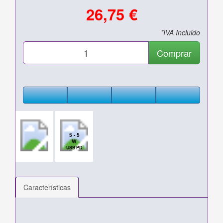
26,75 €
*IVA Incluido
Comprar
5 - 5
W
USB PD
Características