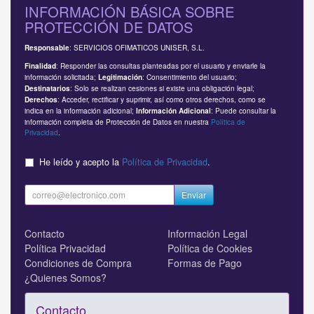
INFORMACIÓN BÁSICA SOBRE
PROTECCIÓN DE DATOS
: SERVICIOS OFIMATICOS UNISER, S.L.
Responsable
: Responder las consultas planteadas por el usuario y enviarle la
Finalidad
información solicitada;
: Consentimiento del usuario;
Legitimación
: Solo se realizan cesiones si existe una obligación legal;
Destinatarios
: Acceder, rectificar y suprimir, así como otros derechos, como se
Derechos
indica en la información adicional;
: Puede consultar la
Información Adicional
información completa de Protección de Datos en nuestra
Política de
Privacidad
.
He leído y acepto la
Política de Privacidad
.
Enviar
Contacto
Información Legal
Política Privacidad
Política de Cookies
Condiciones de Compra
Formas de Pago
¿Quienes Somos?
Contacto