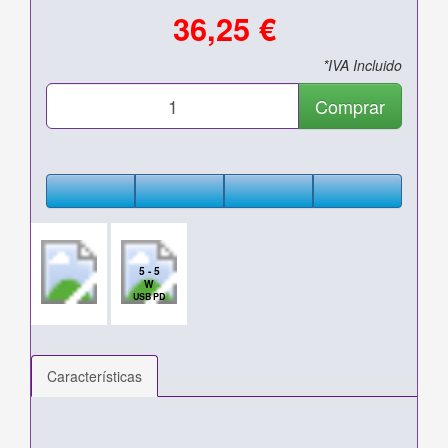
36,25 €
*IVA Incluido
Comprar
5 - 5
W
USB PD
Características