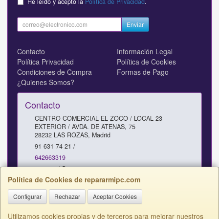
He leído y acepto la
Política de Privacidad
.
Enviar
Contacto
Información Legal
Política Privacidad
Política de Cookies
Condiciones de Compra
Formas de Pago
¿Quienes Somos?
Contacto
CENTRO COMERCIAL EL ZOCO / LOCAL 23
EXTERIOR / AVDA. DE ATENAS, 75
28232
LAS ROZAS
,
Madrid
91 631 74 21 /
642663319
comercial@repararmipc.com
Política de Cookies de repararmipc.com
Configurar
Rechazar
Aceptar Cookies
Horario
10 - 12,30 / 17 - 19H SABADOS 11 - 13H
Utilizamos cookies propias y de terceros para mejorar nuestros