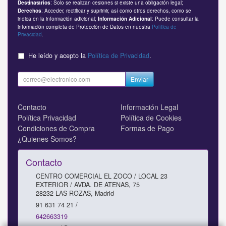
: Solo se realizan cesiones si existe una obligación legal;
Destinatarios
: Acceder, rectificar y suprimir, así como otros derechos, como se
Derechos
indica en la información adicional;
: Puede consultar la
Información Adicional
información completa de Protección de Datos en nuestra
Política de
Privacidad
.
He leído y acepto la
Política de Privacidad
.
Enviar
Contacto
Información Legal
Política Privacidad
Política de Cookies
Condiciones de Compra
Formas de Pago
¿Quienes Somos?
Contacto
CENTRO COMERCIAL EL ZOCO / LOCAL 23
EXTERIOR / AVDA. DE ATENAS, 75
28232
LAS ROZAS
,
Madrid
91 631 74 21 /
642663319