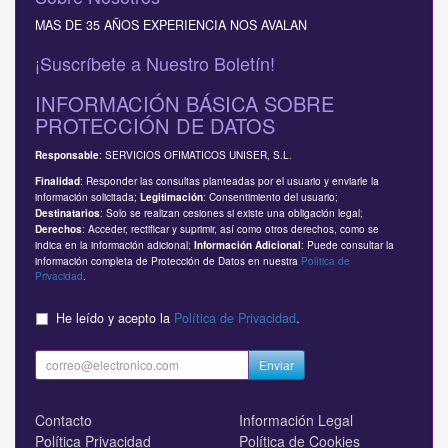
MAS DE 35 AÑOS EXPERIENCIA NOS AVALAN
¡Suscríbete a Nuestro Boletín!
INFORMACIÓN BÁSICA SOBRE
PROTECCIÓN DE DATOS
: SERVICIOS OFIMATICOS UNISER, S.L.
Responsable
: Responder las consultas planteadas por el usuario y enviarle la
Finalidad
información solicitada;
: Consentimiento del usuario;
Legitimación
: Solo se realizan cesiones si existe una obligación legal;
Destinatarios
: Acceder, rectificar y suprimir, así como otros derechos, como se
Derechos
indica en la información adicional;
: Puede consultar la
Información Adicional
información completa de Protección de Datos en nuestra
Política de
Privacidad
.
He leído y acepto la
Política de Privacidad
.
Enviar
Contacto
Información Legal
Política Privacidad
Política de Cookies