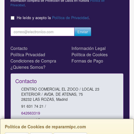
información completa de Protección de Datos en nuestra
Política de
Privacidad
.
He leído y acepto la
Política de Privacidad
.
Enviar
Contacto
Información Legal
Política Privacidad
Política de Cookies
Condiciones de Compra
Formas de Pago
¿Quienes Somos?
Contacto
CENTRO COMERCIAL EL ZOCO / LOCAL 23
EXTERIOR / AVDA. DE ATENAS, 75
28232
LAS ROZAS
,
Madrid
91 631 74 21 /
642663319
comercial@repararmipc.com
Política de Cookies de repararmipc.com