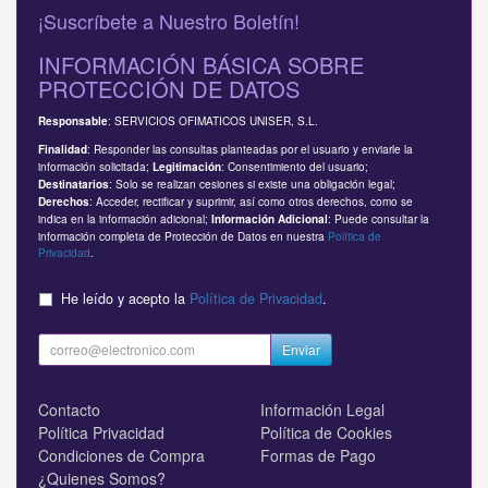
¡Suscríbete a Nuestro Boletín!
INFORMACIÓN BÁSICA SOBRE
PROTECCIÓN DE DATOS
: SERVICIOS OFIMATICOS UNISER, S.L.
Responsable
: Responder las consultas planteadas por el usuario y enviarle la
Finalidad
información solicitada;
: Consentimiento del usuario;
Legitimación
: Solo se realizan cesiones si existe una obligación legal;
Destinatarios
: Acceder, rectificar y suprimir, así como otros derechos, como se
Derechos
indica en la información adicional;
: Puede consultar la
Información Adicional
información completa de Protección de Datos en nuestra
Política de
Privacidad
.
He leído y acepto la
Política de Privacidad
.
Enviar
Contacto
Información Legal
Política Privacidad
Política de Cookies
Condiciones de Compra
Formas de Pago
¿Quienes Somos?