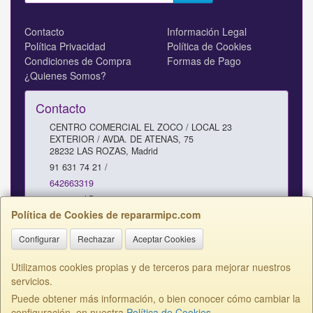
Contacto
Información Legal
Política Privacidad
Política de Cookies
Condiciones de Compra
Formas de Pago
¿Quienes Somos?
Contacto
CENTRO COMERCIAL EL ZOCO / LOCAL 23
EXTERIOR / AVDA. DE ATENAS, 75
28232
LAS ROZAS
,
Madrid
91 631 74 21 /
642663319
comercial@repararmipc.com
Política de Cookies de repararmipc.com
Configurar
Rechazar
Aceptar Cookies
Horario
10 - 12,30 / 17 - 19H SABADOS 11 - 13H
Utilizamos cookies propias y de terceros para mejorar nuestros
servicios.
Puede obtener más información, o bien conocer cómo cambiar la
configuración, en nuestra
Política de Cookies
.