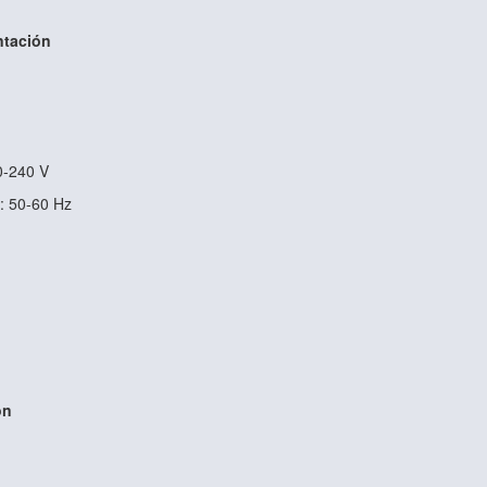
ntación
0-240 V
: 50-60 Hz
ón