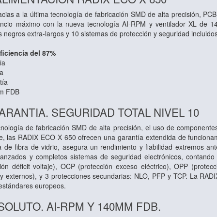
acias a la última tecnología de fabricación SMD de alta precisión, PC
Silencio máximo con la nueva tecnología AI-RPM y ventilador XL de
os negros extra-largos y 10 sistemas de protección y seguridad incluidos
ficiencia del 87%
ia
ia
tía
m FDB
ARANTIA. SEGURIDAD TOTAL NIVEL 10
ecnología de fabricación SMD de alta precisión, el uso de componente
ente, las RADIX ECO X 650 ofrecen una garantía extendida de funciona
de fibra de vidrio, asegura un rendimiento y fiabilidad extremos a
anzados y completos sistemas de seguridad electrónicos, contando 
ción déficit voltaje), OCP (protección exceso eléctrico), OPP (prot
os y externos), y 3 protecciones secundarias: NLO, PFP y TCP. La RA
 estándares europeos.
SOLUTO. AI-RPM Y 140MM FDB.