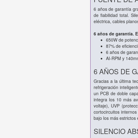
6 años de garantía gr
de fiabilidad total. 
eléctrica, cables plan
6 años de garantía. E
650W de potenc
87% de eficienc
6 años de garan
AI-RPM y 140m
6 AÑOS DE G
Gracias a la última t
refrigeración intelig
un PCB de doble capa 
integra los 10 más av
voltaje), UVP (protec
cortocircuitos intern
bajo los más estrictos
SILENCIO AB