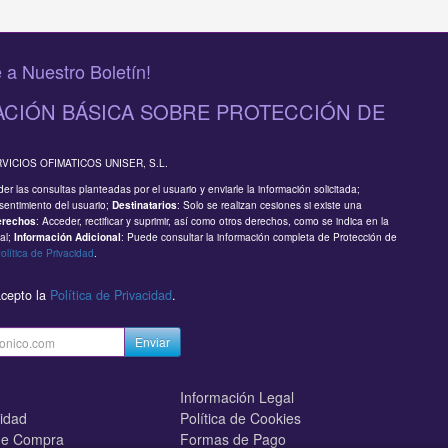
 a Nuestro Boletín!
CIÓN BÁSICA SOBRE PROTECCIÓN DE
RVICIOS OFIMATICOS UNISER, S.L.
er las consultas planteadas por el usuario y enviarle la información solicitada;
sentimiento del usuario;
: Solo se realizan cesiones si existe una
Destinatarios
: Acceder, rectificar y suprimir, así como otros derechos, como se indica en la
erechos
al;
: Puede consultar la información completa de Protección de
Información Adicional
olítica de Privacidad
.
acepto la
Política de Privacidad
.
Enviar
Información Legal
cidad
Política de Cookies
de Compra
Formas de Pago