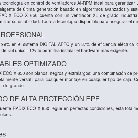
a tecnología en control de ventiladores AI-RPM ideal para garantiza
teligente de última generación basado en algoritmos avanzados y sist
RADIX ECO X 650 cuenta con un ventilador XL de grado industria
izar su estabilidad. Toda la tecnología disponible para asegurar el mín
 PROFESIONAL
l 99% en el sistema DIGITAL APFC y un 87% de eficiencia eléctrica log
de raíl único +12v te permitirá instalar el hardware más exigente.
CABLES OPTIMIZADO
X ECO X 650 son planos, negros y extralargos: una combinación de pre
talmente versátil para cualquier montaje en cualquier tipo de caja. C
s a lo grande.
O DE ALTA PROTECCIÓN EPE
fuente RADIX ECO X 650 llegue en perfectas condiciones, está total
golpes.
es