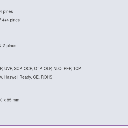
4 pines
V 4+4 pines
6+2 pines
VP, UVP, SCP, OCP, OTP, OLP, NLO, PFP, TCP
2V, Haswell Ready, CE, ROHS
60 x 85 mm