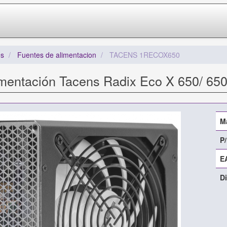
s
Fuentes de alimentacion
TACENS 1RECOX650
imentación Tacens Radix Eco X 650/ 65
M
P/
E
Di