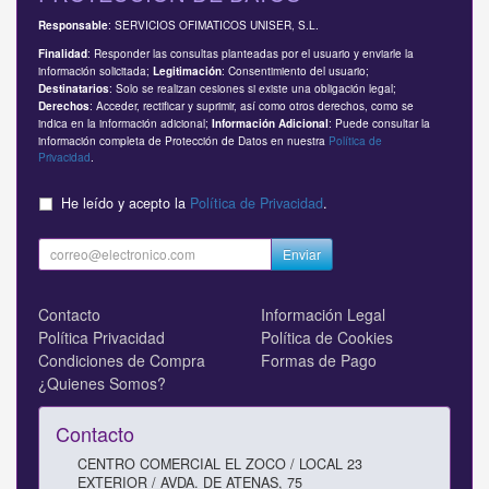
: SERVICIOS OFIMATICOS UNISER, S.L.
Responsable
: Responder las consultas planteadas por el usuario y enviarle la
Finalidad
información solicitada;
: Consentimiento del usuario;
Legitimación
: Solo se realizan cesiones si existe una obligación legal;
Destinatarios
: Acceder, rectificar y suprimir, así como otros derechos, como se
Derechos
indica en la información adicional;
: Puede consultar la
Información Adicional
información completa de Protección de Datos en nuestra
Política de
Privacidad
.
He leído y acepto la
Política de Privacidad
.
Enviar
Contacto
Información Legal
Política Privacidad
Política de Cookies
Condiciones de Compra
Formas de Pago
¿Quienes Somos?
Contacto
CENTRO COMERCIAL EL ZOCO / LOCAL 23
EXTERIOR / AVDA. DE ATENAS, 75