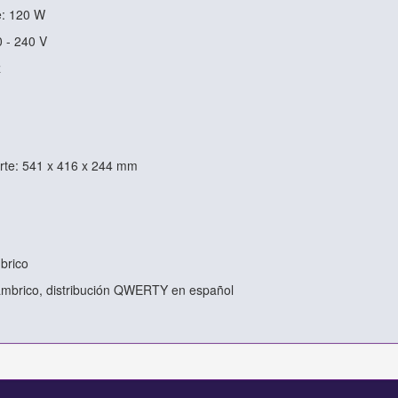
e: 120 W
0 - 240 V
z
rte: 541 x 416 x 244 mm
mbrico
alámbrico, distribución QWERTY en español