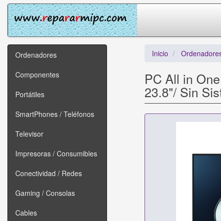
Inicio
Ordenadore
Ordenadores
Componentes
PC All in On
23.8"/ Sin Si
Portátiles
SmartPhones / Teléfonos
Televisor
Impresoras / Consumibles
Conectividad / Redes
Gaming / Consolas
Cables