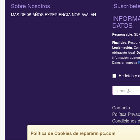
Sobre Nosotros
¡Suscríbete
MAS DE 35 AÑOS EXPERIENCIA NOS AVALAN
INFORMA
DATOS
: SE
Responsable
: Respond
Finalidad
: Con
Legitimación
obligación legal;
D
información adicion
Datos en nuestra
P
He leído y 
Contacto
Política Priva
Condiciones 
¿Quienes So
Política de Cookies de repararmipc.com