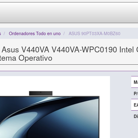
s
Ordenadores Todo en uno
ASUS 90PT03XA-M0BZ60
e Asus V440VA V440VA-WPC0190 Intel
stema Operativo
M
P/
E
Di