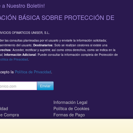
 a Nuestro Boletín!
CIÓN BÁSICA SOBRE PROTECCIÓN DE
RVICIOS OFIMATICOS UNISER, S.L.
er las consultas planteadas por el usuario y enviarle la información solicitada;
sentimiento del usuario;
: Solo se realizan cesiones si existe una
Destinatarios
: Acceder, rectificar y suprimir, así como otros derechos, como se indica en la
erechos
al;
: Puede consultar la información completa de Protección de
Información Adicional
olítica de Privacidad
.
acepto la
Política de Privacidad
.
Enviar
Información Legal
cidad
Política de Cookies
de Compra
Formas de Pago
mos?