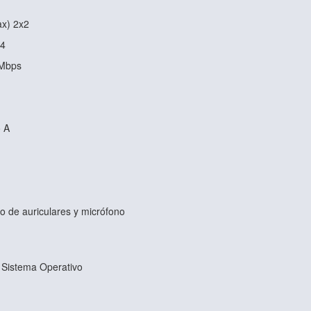
ax) 2x2
.4
 Mbps
o A
o de auriculares y micrófono
n Sistema Operativo