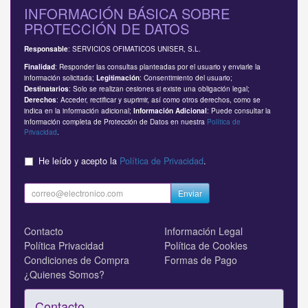
INFORMACIÓN BÁSICA SOBRE
PROTECCIÓN DE DATOS
: SERVICIOS OFIMATICOS UNISER, S.L.
Responsable
: Responder las consultas planteadas por el usuario y enviarle la
Finalidad
información solicitada;
: Consentimiento del usuario;
Legitimación
: Solo se realizan cesiones si existe una obligación legal;
Destinatarios
: Acceder, rectificar y suprimir, así como otros derechos, como se
Derechos
indica en la información adicional;
: Puede consultar la
Información Adicional
información completa de Protección de Datos en nuestra
Política de
Privacidad
.
He leído y acepto la
Política de Privacidad
.
Enviar
Contacto
Información Legal
Política Privacidad
Política de Cookies
Condiciones de Compra
Formas de Pago
¿Quienes Somos?
Contacto