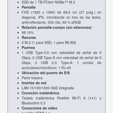
SSD de 1 TB PCIe® NVMe™ M.2
Pantalla
FHD (1920 x 1080) de 68,6 cm (27 pulg.) en
diagonal, IPS, microborde en tres de los lados,
antirreflectante, 300 nits, 99 % sRGB
Relación pantalla-cuerpo (sin altavoces)
98.16%
Ranuras
2 M.2 (1 para SSD, 1 para WLAN)
Puertos
1 USB Type-C® con velocidad de señal de 5
Gbps; 2 USB Type-A con velocidad de señal de 5
Gbps; 2 USB 2.0 Type-A; 1 combo de
auriculares/micrófono; 1 RJ-45
Ubicación del puerto de E/S
Parte trasera
Interfaz de red
LAN 10/100/1000 GbE integrada
Conexión inalámbrica
Tarjeta inalámbrica Realtek Wi-Fi 6 (1x1) y
Bluetooth® 5.3
Conectores de vídeo
1 salida HDMI 1.4