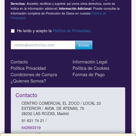
: Acceder, rectificar y suprimir, así como otros derechos, como se
Derechos
indica en la información adicional;
: Puede consultar la
Información Adicional
información completa de Protección de Datos en nuestra
Política de
Privacidad
.
He leído y acepto la
Política de Privacidad
.
Enviar
Contacto
Información Legal
Política Privacidad
Política de Cookies
Condiciones de Compra
Formas de Pago
¿Quienes Somos?
Contacto
CENTRO COMERCIAL EL ZOCO / LOCAL 23
EXTERIOR / AVDA. DE ATENAS, 75
28232
LAS ROZAS
,
Madrid
91 631 74 21 /
642663319
comercial@repararmipc.com