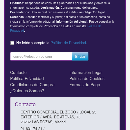
: Responder las consultas planteadas por el usuario y enviarle la
Finalidad
información solicitada;
: Consentimiento del usuario;
Legitimación
: Solo se realizan cesiones si existe una obligación legal;
Destinatarios
: Acceder, rectificar y suprimir, así como otros derechos, como se
Derechos
indica en la información adicional;
: Puede consultar la
Información Adicional
información completa de Protección de Datos en nuestra
Política de
Privacidad
.
He leído y acepto la
Política de Privacidad
.
Enviar
Contacto
Información Legal
Política Privacidad
Política de Cookies
Condiciones de Compra
Formas de Pago
¿Quienes Somos?
Contacto
CENTRO COMERCIAL EL ZOCO / LOCAL 23
EXTERIOR / AVDA. DE ATENAS, 75
28232
LAS ROZAS
,
Madrid
91 631 74 21 /