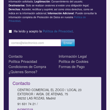
información solicitada;
: Consentimiento del usuario;
Legitimación
: Solo se realizan cesiones si existe una obligación legal;
Destinatarios
: Acceder, rectificar y suprimir, así como otros derechos, como se
Derechos
indica en la información adicional;
: Puede consultar la
Información Adicional
información completa de Protección de Datos en nuestra
Política de
Privacidad
.
He leído y acepto la
Política de Privacidad
.
Enviar
Contacto
Información Legal
Política Privacidad
Política de Cookies
Condiciones de Compra
Formas de Pago
¿Quienes Somos?
Contacto
CENTRO COMERCIAL EL ZOCO / LOCAL 23
EXTERIOR / AVDA. DE ATENAS, 75
28232
LAS ROZAS
,
Madrid
91 631 74 21 /
642663319