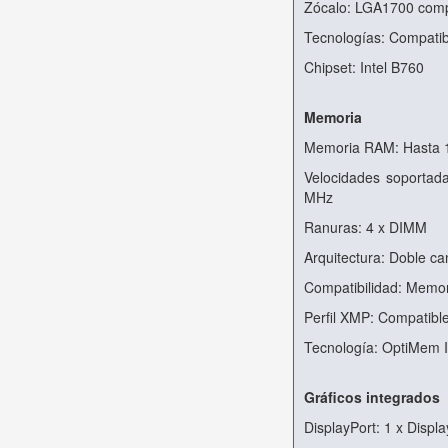
Zócalo: LGA1700 compa
Tecnologías: Compatib
Chipset: Intel B760
Memoria
Memoria RAM: Hasta
Velocidades soportad
MHz
Ranuras: 4 x DIMM
Arquitectura: Doble ca
Compatibilidad: Memor
Perfil XMP: Compatibl
Tecnología: OptiMem I
Gráficos integrados
DisplayPort: 1 x Displ