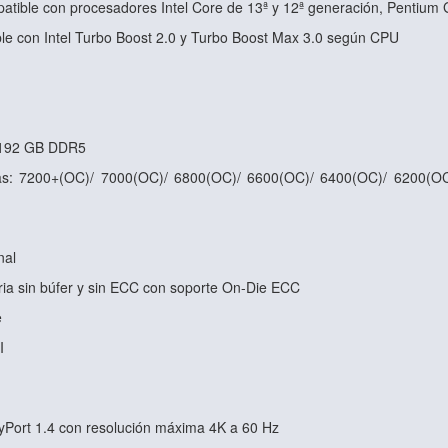
tible con procesadores Intel Core de 13ª y 12ª generación, Pentium 
le con Intel Turbo Boost 2.0 y Turbo Boost Max 3.0 según CPU
 192 GB DDR5
as: 7200+(OC)/ 7000(OC)/ 6800(OC)/ 6600(OC)/ 6400(OC)/ 6200(OC
nal
ia sin búfer y sin ECC con soporte On-Die ECC
e
I
ayPort 1.4 con resolución máxima 4K a 60 Hz