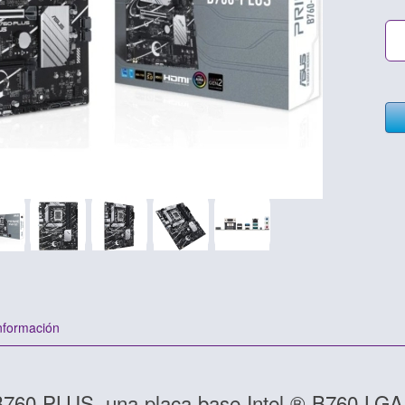
nformación
60-PLUS, una placa base Intel ® B760 LGA 