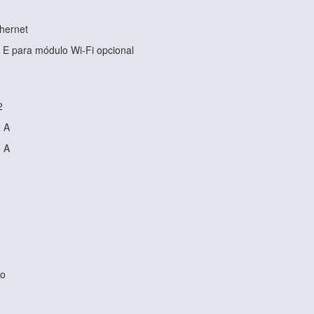
hernet
 E para módulo Wi-Fi opcional
2
o A
o A
io