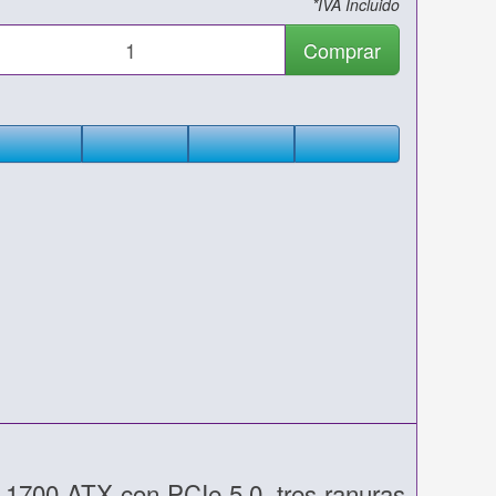
*IVA Incluido
Comprar
1700 ATX con PCIe 5.0, tres ranuras