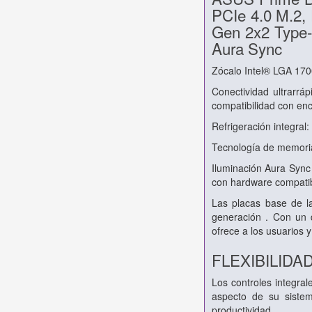
PCIe 4.0 M.2,
Gen 2x2 Type-
Aura Sync
Zócalo Intel® LGA 1700
Conectividad ultrarr
compatibilidad con e
Refrigeración integral
Tecnología de memoria
Iluminación Aura Sync
con hardware compati
Las placas base de l
generación . Con un d
ofrece a los usuarios 
FLEXIBILIDA
Los controles integra
aspecto de su sistem
productividad.