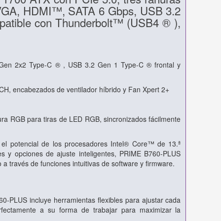
t, VGA, HDMI™, SATA 6 Gbps, USB 3.2
patible con Thunderbolt™ (USB4 ® ),
.2 Gen 2x2 Type-C ® , USB 3.2 Gen 1 Type-C ® frontal y
 PCH, encabezados de ventilador híbrido y Fan Xpert 2+
ra RGB para tiras de LED RGB, sincronizados fácilmente
 el potencial de los procesadores Intel® Core™ de 13.ª
les y opciones de ajuste inteligentes, PRIME B760-PLUS
a través de funciones intuitivas de software y firmware.
0-PLUS incluye herramientas flexibles para ajustar cada
rfectamente a su forma de trabajar para maximizar la