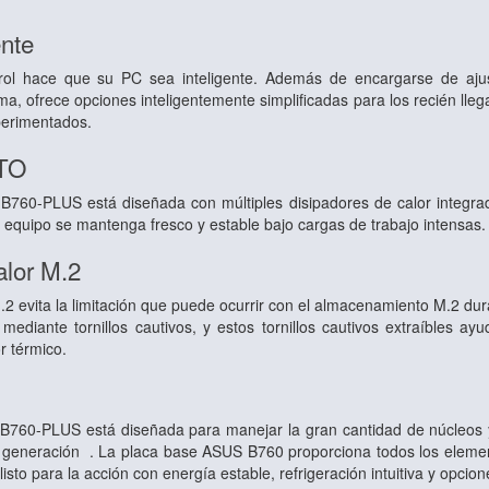
ente
trol hace que su PC sea inteligente. Además de encargarse de aju
ma, ofrece opciones inteligentemente simplificadas para los recién lle
perimentados.
TO
760-PLUS está diseñada con múltiples disipadores de calor integrad
 equipo se mantenga fresco y estable bajo cargas de trabajo intensas.
alor M.2
M.2 evita la limitación que puede ocurrir con el almacenamiento M.2 dur
mediante tornillos cautivos, y estos tornillos cautivos extraíbles ay
r térmico.
B760-PLUS está diseñada para manejar la gran cantidad de núcleos
generación . La placa base ASUS B760 proporciona todos los elemento
isto para la acción con energía estable, refrigeración intuitiva y opcion