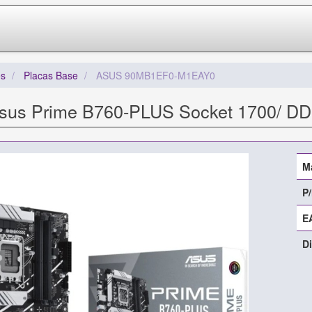
s
Placas Base
ASUS 90MB1EF0-M1EAY0
sus Prime B760-PLUS Socket 1700/ DD
M
P/
E
Di