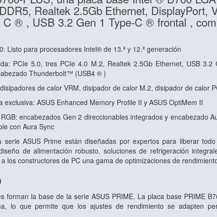
 DDR5, Realtek 2.5Gb Ethernet, DisplayPor
 C ® , USB 3.2 Gen 1 Type-C ® frontal , com
: Listo para procesadores Intel® de 13.ª y 12.ª generación
ápida: PCIe 5.0, tres PCIe 4.0 M.2, Realtek 2.5Gb Ethernet, USB 3
ncabezado Thunderbolt™ (USB4 ® )
: disipadores de calor VRM, disipador de calor M.2, disipador de calor
 exclusiva: ASUS Enhanced Memory Profile II y ASUS OptiMem II
 RGB: encabezados Gen 2 direccionables integrados y encabezado Au
ble con Aura Sync
a serie ASUS Prime están diseñadas por expertos para liberar todo
iseño de alimentación robusto, soluciones de refrigeración integra
y a los constructores de PC una gama de optimizaciones de rendimiento 
D
les forman la base de la serie ASUS PRIME. La placa base PRIME B76
a, lo que permite que los ajustes de rendimiento se adapten pe