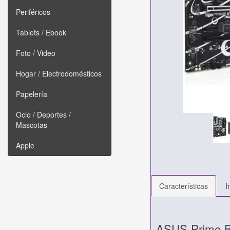
Periféricos
Tablets / Ebook
Foto / Video
Hogar / Electrodomésticos
Papelería
Ocio / Deportes /
Mascotas
Apple
Características
I
ASUS Prime B7