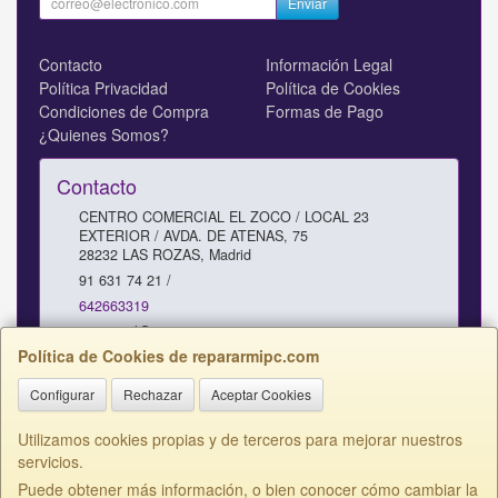
Enviar
Contacto
Información Legal
Política Privacidad
Política de Cookies
Condiciones de Compra
Formas de Pago
¿Quienes Somos?
Contacto
CENTRO COMERCIAL EL ZOCO / LOCAL 23
EXTERIOR / AVDA. DE ATENAS, 75
28232
LAS ROZAS
,
Madrid
91 631 74 21 /
642663319
comercial@repararmipc.com
Política de Cookies de repararmipc.com
Configurar
Rechazar
Aceptar Cookies
Horario
10 - 12,30 / 17 - 19H SABADOS 11 - 13H
Utilizamos cookies propias y de terceros para mejorar nuestros
servicios.
Puede obtener más información, o bien conocer cómo cambiar la