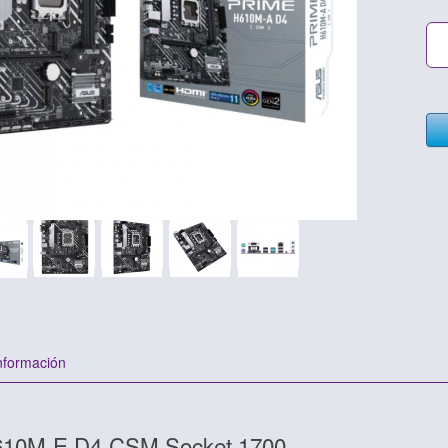
nformación
610M-E D4-CSM Socket 1700