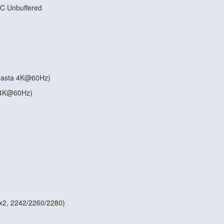
CC Unbuffered
 (hasta 4K@60Hz)
a 4K@60Hz)
 x2, 2242/2260/2280)