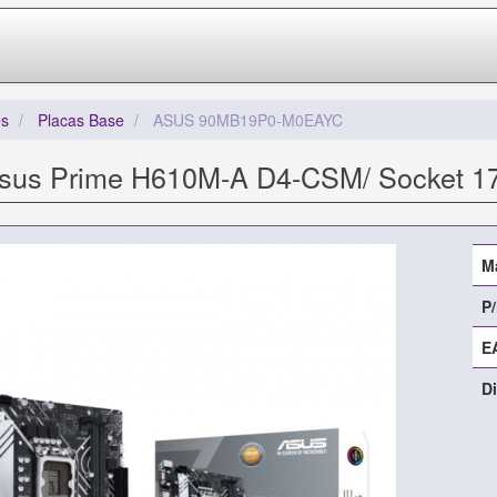
s
Placas Base
ASUS 90MB19P0-M0EAYC
sus Prime H610M-A D4-CSM/ Socket 17
M
P/
E
Di