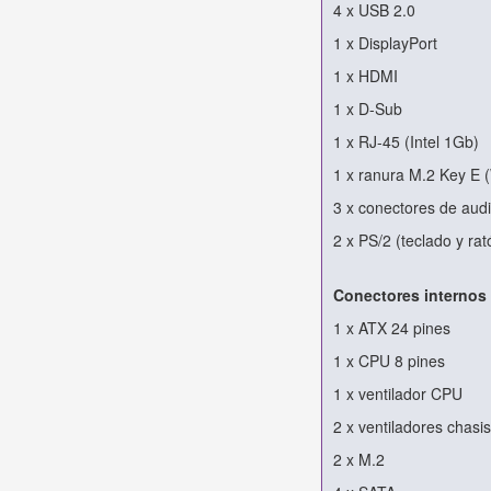
4 x USB 2.0
1 x DisplayPort
1 x HDMI
1 x D-Sub
1 x RJ-45 (Intel 1Gb)
1 x ranura M.2 Key E (
3 x conectores de aud
2 x PS/2 (teclado y rat
Conectores internos
1 x ATX 24 pines
1 x CPU 8 pines
1 x ventilador CPU
2 x ventiladores chasis
2 x M.2