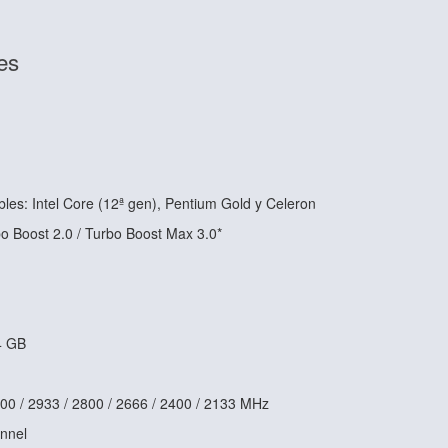
es
les: Intel Core (12ª gen), Pentium Gold y Celeron
bo Boost 2.0 / Turbo Boost Max 3.0*
4 GB
000 / 2933 / 2800 / 2666 / 2400 / 2133 MHz
annel