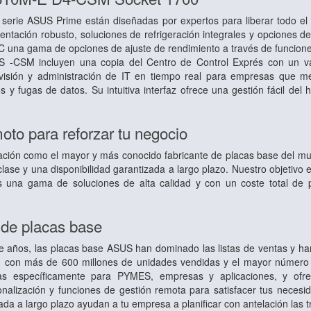
 serie ASUS Prime están diseñadas por expertos para liberar todo el 
ntación robusto, soluciones de refrigeración integrales y opciones de 
C una gama de opciones de ajuste de rendimiento a través de funciones
 -CSM incluyen una copia del Centro de Control Exprés con un v
visión y administración de IT en tiempo real para empresas que me
 y fugas de datos. Su intuitiva interfaz ofrece una gestión fácil del
oto para reforzar tu negocio
tación como el mayor y más conocido fabricante de placas base del m
lase y una disponibilidad garantizada a largo plazo. Nuestro objetivo e
s una gama de soluciones de alta calidad y con un coste total de 
 de placas base
 años, las placas base ASUS han dominado las listas de ventas y han
dad, con más de 600 millones de unidades vendidas y el mayor númer
s específicamente para PYMES, empresas y aplicaciones, y ofre
nalización y funciones de gestión remota para satisfacer tus necesid
zada a largo plazo ayudan a tu empresa a planificar con antelación las t