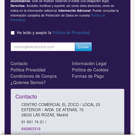
: Solo se realizan cesiones si existe una obligación legal;
Destinatarios
: Acceder, rectificar y suprimir, así como otros derechos, como se
Derechos
indica en la información adicional;
: Puede consultar la
Información Adicional
información completa de Protección de Datos en nuestra
Política de
Privacidad
.
He leído y acepto la
Política de Privacidad
.
Enviar
Contacto
Información Legal
Política Privacidad
Política de Cookies
Condiciones de Compra
Formas de Pago
¿Quienes Somos?
Contacto
CENTRO COMERCIAL EL ZOCO / LOCAL 23
EXTERIOR / AVDA. DE ATENAS, 75
28232
LAS ROZAS
,
Madrid
91 631 74 21 /
642663319