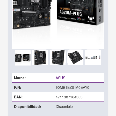
Marca:
ASUS
P/N:
90MB1EZ0-M0EAY0
EAN:
4711387164303
Disponibilidad:
Disponible