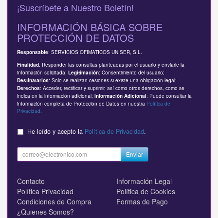
¡Suscríbete a Nuestro Boletín!
INFORMACIÓN BÁSICA SOBRE
PROTECCIÓN DE DATOS
: SERVICIOS OFIMATICOS UNISER, S.L.
Responsable
: Responder las consultas planteadas por el usuario y enviarle la
Finalidad
información solicitada;
: Consentimiento del usuario;
Legitimación
: Solo se realizan cesiones si existe una obligación legal;
Destinatarios
: Acceder, rectificar y suprimir, así como otros derechos, como se
Derechos
indica en la información adicional;
: Puede consultar la
Información Adicional
información completa de Protección de Datos en nuestra
Política de
Privacidad
.
He leído y acepto la
Política de Privacidad
.
Enviar
Contacto
Información Legal
Política Privacidad
Política de Cookies
Condiciones de Compra
Formas de Pago
¿Quienes Somos?