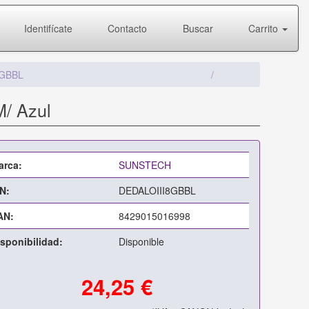
Identifícate
Contacto
Buscar
Carrito
8GBBL
M/ Azul
arca:
SUNSTECH
N:
DEDALOIII8GBBL
AN:
8429015016998
sponibilidad:
Disponible
24,25 €