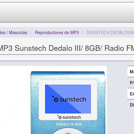
tes / Mascotas
Reproductores de MP3
SUNSTECH DEDALOIII
MP3 Sunstech Dedalo III/ 8GB/ Radio F
M
P/
E
Di