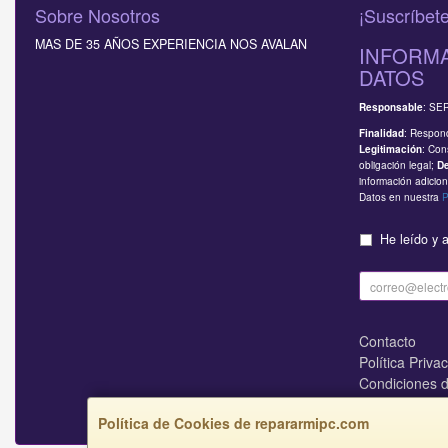
Sobre Nosotros
¡Suscríbete
MAS DE 35 AÑOS EXPERIENCIA NOS AVALAN
INFORMA
DATOS
: SE
Responsable
: Respond
Finalidad
: Con
Legitimación
obligación legal;
D
información adicion
Datos en nuestra
P
He leído y 
Contacto
Política Priva
Condiciones 
¿Quienes So
Política de Cookies de repararmipc.com