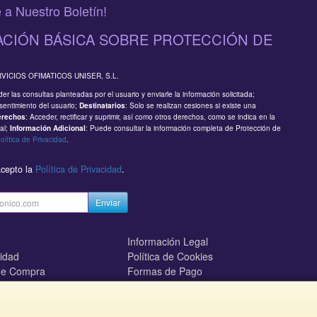
 a Nuestro Boletín!
CIÓN BÁSICA SOBRE PROTECCIÓN DE
RVICIOS OFIMATICOS UNISER, S.L.
er las consultas planteadas por el usuario y enviarle la información solicitada;
sentimiento del usuario;
: Solo se realizan cesiones si existe una
Destinatarios
: Acceder, rectificar y suprimir, así como otros derechos, como se indica en la
erechos
al;
: Puede consultar la información completa de Protección de
Información Adicional
olítica de Privacidad
.
acepto la
Política de Privacidad
.
Enviar
Información Legal
cidad
Política de Cookies
de Compra
Formas de Pago
mos?