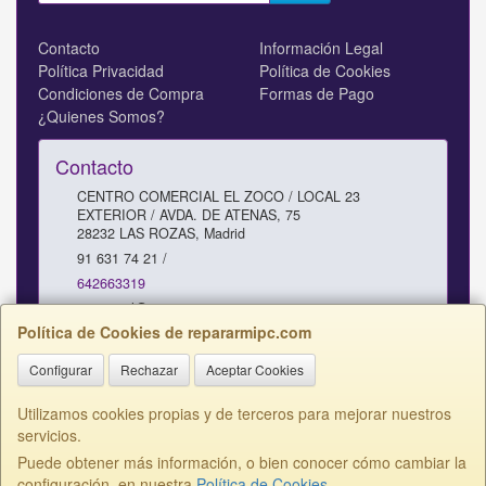
Contacto
Información Legal
Política Privacidad
Política de Cookies
Condiciones de Compra
Formas de Pago
¿Quienes Somos?
Contacto
CENTRO COMERCIAL EL ZOCO / LOCAL 23
EXTERIOR / AVDA. DE ATENAS, 75
28232
LAS ROZAS
,
Madrid
91 631 74 21 /
642663319
comercial@repararmipc.com
Política de Cookies de repararmipc.com
Configurar
Rechazar
Aceptar Cookies
Horario
10 - 12,30 / 17 - 19H SABADOS 11 - 13H
Utilizamos cookies propias y de terceros para mejorar nuestros
servicios.
Puede obtener más información, o bien conocer cómo cambiar la
configuración, en nuestra
Política de Cookies
.