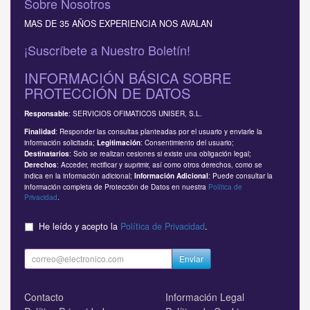
Sobre Nosotros
MAS DE 35 AÑOS EXPERIENCIA NOS AVALAN
¡Suscríbete a Nuestro Boletín!
INFORMACIÓN BÁSICA SOBRE
PROTECCIÓN DE DATOS
: SERVICIOS OFIMATICOS UNISER, S.L.
Responsable
: Responder las consultas planteadas por el usuario y enviarle la
Finalidad
información solicitada;
: Consentimiento del usuario;
Legitimación
: Solo se realizan cesiones si existe una obligación legal;
Destinatarios
: Acceder, rectificar y suprimir, así como otros derechos, como se
Derechos
indica en la información adicional;
: Puede consultar la
Información Adicional
información completa de Protección de Datos en nuestra
Política de
Privacidad
.
He leído y acepto la
Política de Privacidad
.
Enviar
Contacto
Información Legal