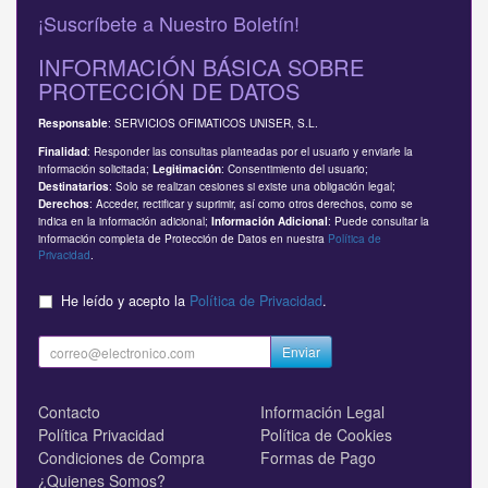
¡Suscríbete a Nuestro Boletín!
INFORMACIÓN BÁSICA SOBRE
PROTECCIÓN DE DATOS
: SERVICIOS OFIMATICOS UNISER, S.L.
Responsable
: Responder las consultas planteadas por el usuario y enviarle la
Finalidad
información solicitada;
: Consentimiento del usuario;
Legitimación
: Solo se realizan cesiones si existe una obligación legal;
Destinatarios
: Acceder, rectificar y suprimir, así como otros derechos, como se
Derechos
indica en la información adicional;
: Puede consultar la
Información Adicional
información completa de Protección de Datos en nuestra
Política de
Privacidad
.
He leído y acepto la
Política de Privacidad
.
Enviar
Contacto
Información Legal
Política Privacidad
Política de Cookies
Condiciones de Compra
Formas de Pago
¿Quienes Somos?