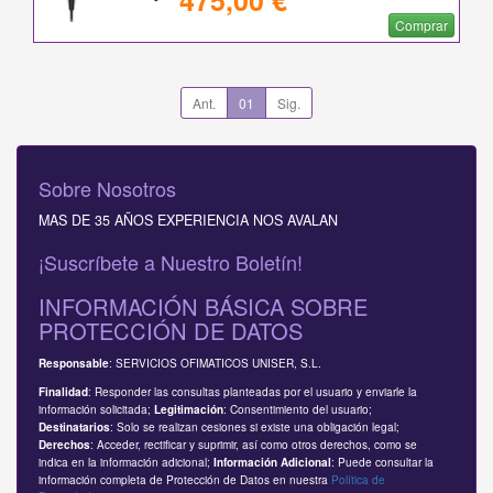
475,00 €
Comprar
Ant.
01
Sig.
Sobre Nosotros
MAS DE 35 AÑOS EXPERIENCIA NOS AVALAN
¡Suscríbete a Nuestro Boletín!
INFORMACIÓN BÁSICA SOBRE
PROTECCIÓN DE DATOS
: SERVICIOS OFIMATICOS UNISER, S.L.
Responsable
: Responder las consultas planteadas por el usuario y enviarle la
Finalidad
información solicitada;
: Consentimiento del usuario;
Legitimación
: Solo se realizan cesiones si existe una obligación legal;
Destinatarios
: Acceder, rectificar y suprimir, así como otros derechos, como se
Derechos
indica en la información adicional;
: Puede consultar la
Información Adicional
información completa de Protección de Datos en nuestra
Política de