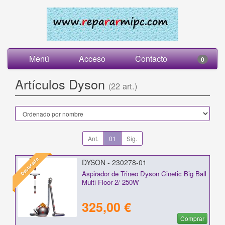
Menú
Acceso
Contacto
0
Artículos Dyson
(22 art.)
Ant.
01
Sig.
Destacado
DYSON - 230278-01
Aspirador de Trineo Dyson Cinetic Big Ball
Multi Floor 2/ 250W
325,00 €
Comprar