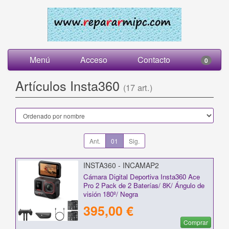
Menú
Acceso
Contacto
0
Artículos Insta360
(17 art.)
Ant.
01
Sig.
INSTA360 - INCAMAP2
Cámara Digital Deportiva Insta360 Ace
Pro 2 Pack de 2 Baterías/ 8K/ Ángulo de
visión 180º/ Negra
395,00 €
Comprar