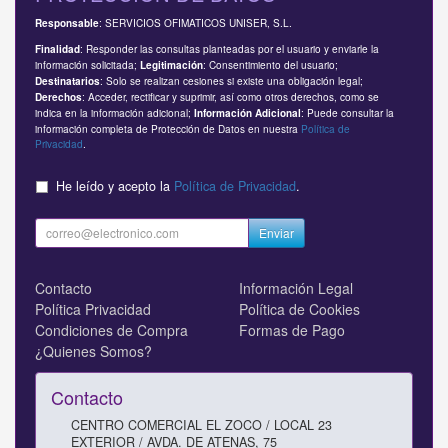
: SERVICIOS OFIMATICOS UNISER, S.L.
Responsable
: Responder las consultas planteadas por el usuario y enviarle la
Finalidad
información solicitada;
: Consentimiento del usuario;
Legitimación
: Solo se realizan cesiones si existe una obligación legal;
Destinatarios
: Acceder, rectificar y suprimir, así como otros derechos, como se
Derechos
indica en la información adicional;
: Puede consultar la
Información Adicional
información completa de Protección de Datos en nuestra
Política de
Privacidad
.
He leído y acepto la
Política de Privacidad
.
Enviar
Contacto
Información Legal
Política Privacidad
Política de Cookies
Condiciones de Compra
Formas de Pago
¿Quienes Somos?
Contacto
CENTRO COMERCIAL EL ZOCO / LOCAL 23
EXTERIOR / AVDA. DE ATENAS, 75