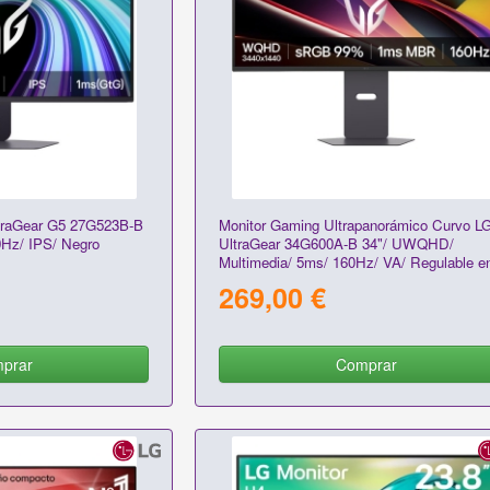
traGear G5 27G523B-B
Monitor Gaming Ultrapanorámico Curvo L
0Hz/ IPS/ Negro
UltraGear 34G600A-B 34"/ UWQHD/
Multimedia/ 5ms/ 160Hz/ VA/ Regulable e
Altura/ Negro
269,00 €
prar
Comprar