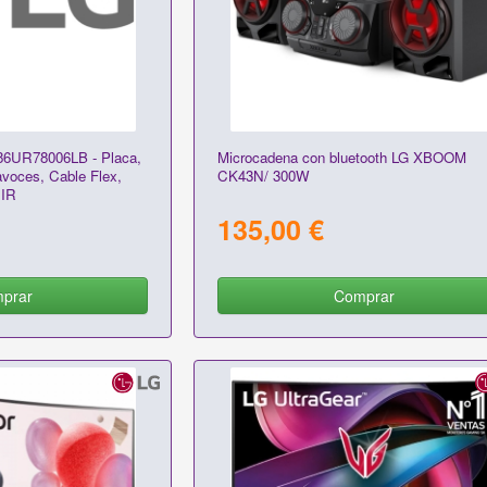
 86UR78006LB - Placa,
Microcadena con bluetooth LG XBOOM
avoces, Cable Flex,
CK43N/ 300W
 IR
135,00 €
prar
Comprar