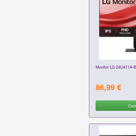
Monitor LG 24U411A-B 
86,99 €
Com