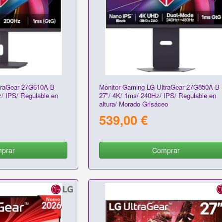
traGear 27G610A-B
Monitor Gaming LG UltraGear 27G850A-B
/ IPS/ Regulable en
27"/ 4K/ 1ms/ 240Hz/ IPS/ Regulable en
altura/ Morado Grisáceo
539,00 €
prar
Comprar