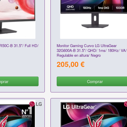
R50C-B 31.5"/ Full HD/
Monitor Gaming Curvo LG UltraGear
32G600A-B 31.5"/ QHD/ 1ms/ 180Hz/ VA/
Regulable en altura/ Negro
205,00 €
prar
Comprar