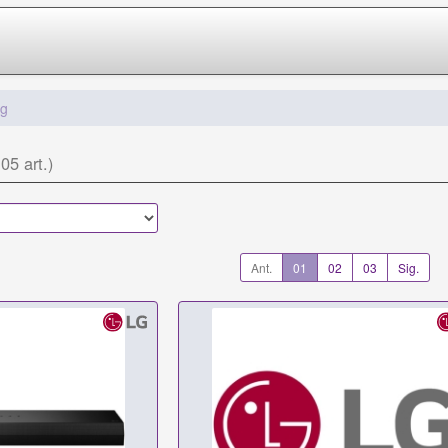
g
105 art.)
Ant.
01
02
03
Sig.