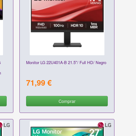
G
Monitor LG 22U401A-B 21.5"/ Full HD/ Negro
n
71,99 €
Comprar