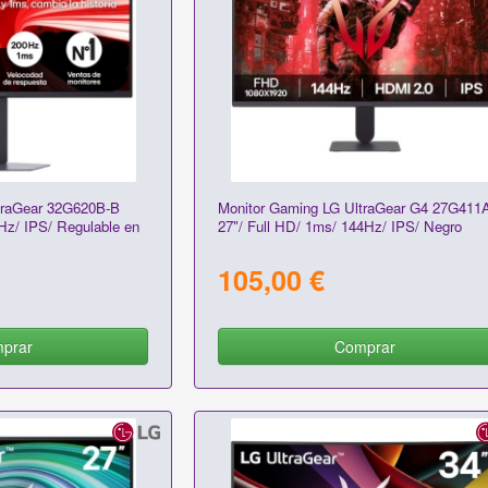
traGear 32G620B-B
Monitor Gaming LG UltraGear G4 27G411
Hz/ IPS/ Regulable en
27"/ Full HD/ 1ms/ 144Hz/ IPS/ Negro
105,00 €
prar
Comprar