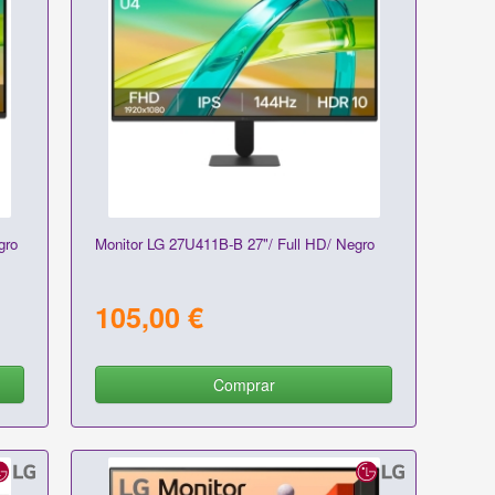
gro
Monitor LG 27U411B-B 27"/ Full HD/ Negro
105,00 €
Comprar